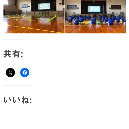
共有:
いいね: