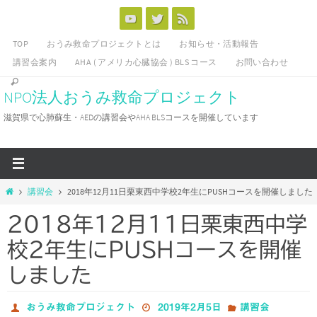
コ
ン
TOP
おうみ救命プロジェクトとは
お知らせ・活動報告
テ
講習会案内
AHA ( アメリカ心臓協会 ) BLS コース
お問い合わせ
ン
ツ
NPO法人おうみ救命プロジェクト
へ
滋賀県で心肺蘇生・AEDの講習会やAHA BLSコースを開催しています
ス
キ
ッ
プ
ホ
講習会
2018年12月11日栗東西中学校2年生にPUSHコースを開催しました
ー
2018年12月11日栗東西中学
ム
校2年生にPUSHコースを開催
しました
おうみ救命プロジェクト
2019年2月5日
講習会