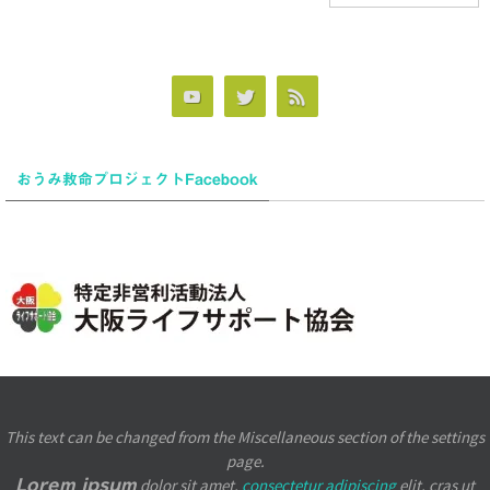
おうみ救命プロジェクトFacebook
This text can be changed from the Miscellaneous section of the settings
page.
dolor sit amet,
consectetur adipiscing
elit, cras ut
Lorem ipsum