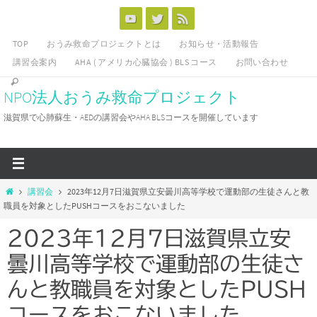
コ
ン
TOP
おうみ救命プロジェクトとは
お知らせ・活動報告
テ
講習会案内
AHA ( アメリカ心臓協会 ) BLS コース
お問い合わせ
ン
ツ
NPO法人おうみ救命プロジェクト
へ
滋賀県で心肺蘇生・AEDの講習会やAHA BLSコースを開催しています
ス
キ
ッ
プ
ホ
講習会
2023年12月7日滋賀県立安曇川高等学校で運動部の生徒さんと教
ー
職員を対象としたPUSHコースをおこないました
ム
2023年12月7日滋賀県立安
曇川高等学校で運動部の生徒さ
んと教職員を対象としたPUSH
コースをおこないました