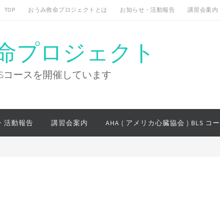
TOP
おうみ救命プロジェクトとは
お知らせ・活動報告
講習会案内
救命プロジェクト
BLSコースを開催しています
・活動報告
講習会案内
AHA ( アメリカ心臓協会 ) BLS コ