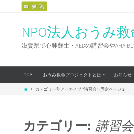
コ
ン
テ
NPO法人おうみ
ン
ツ
滋賀県で心肺蘇生・AEDの講習会やAHA 
へ
ス
キ
コ
TOP
おうみ救命プロジェクトとは
お知らせ
ッ
ン
プ
テ
ホ
カテゴリー別アーカイブ "講習会"
(固定ページ 2)
ン
ー
ツ
ム
へ
ス
カテゴリー:
講習会
キ
ッ