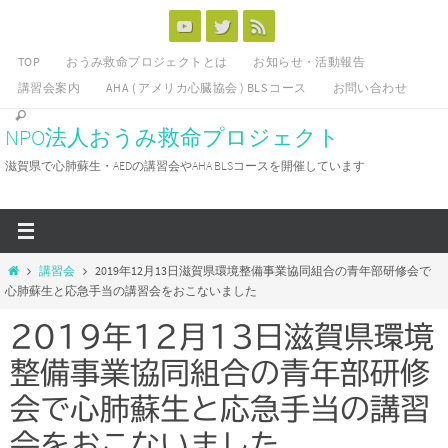
コ
ン
TOP
おうみ救命プロジェクトとは
お知らせ・活動報告
テ
講習会案内
AHA ( アメリカ心臓協会 ) BLS コース
お問い合わせ
ン
ツ
NPO法人おうみ救命プロジェクト
へ
滋賀県で心肺蘇生・AEDの講習会やAHA BLSコースを開催しています
ス
キ
ッ
プ
ホ
講習会
2019年12月13日滋賀県環境整備事業協同組合の青年部研修会で
ー
心肺蘇生と応急手当の講習会をおこないました
ム
2019年12月13日滋賀県環境
整備事業協同組合の青年部研修
会で心肺蘇生と応急手当の講習
会をおこないました