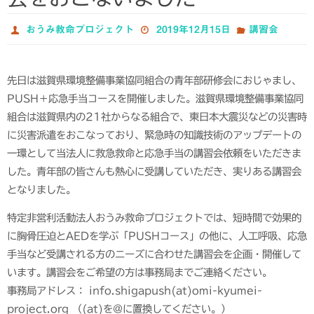
おうみ救命プロジェクト
2019年12月15日
講習会
先日は滋賀県環境整備事業協同組合の青年部研修会におじゃまし、
PUSH＋応急手当コースを開催しました。滋賀県環境整備事業協同
組合は滋賀県内の21社からなる組合で、東日本大震災などの災害時
に災害派遣をおこなっており、緊急時の知識技術のアップデートの
一環として当法人に救急救命と応急手当の講習会依頼をいただきま
した。青年部の皆さんも熱心に受講していただき、実りある講習会
となりました。
特定非営利活動法人おうみ救命プロジェクトでは、短時間で効果的
に胸骨圧迫とAEDを学ぶ「PUSHコース」の他に、人工呼吸、応急
手当など受講される方のニーズに合わせた講習会を企画・開催して
います。講習会をご希望の方は事務局までご連絡ください。
事務局アドレス： info.shigapush(at)omi-kyumei-
project.org （(at)を@に置換してください。）